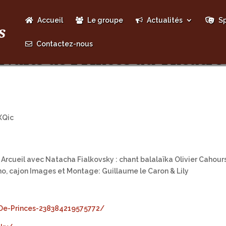
Accueil
Le groupe
Actualités
Sp
Contactez-nous
Nuits de Princes au Théâtre 
XQic
à Arcueil avec Natacha Fialkovsky : chant balalaïka Olivier Cahour
no, cajon Images et Montage: Guillaume le Caron & Lily
De-Princes-238384219575772/