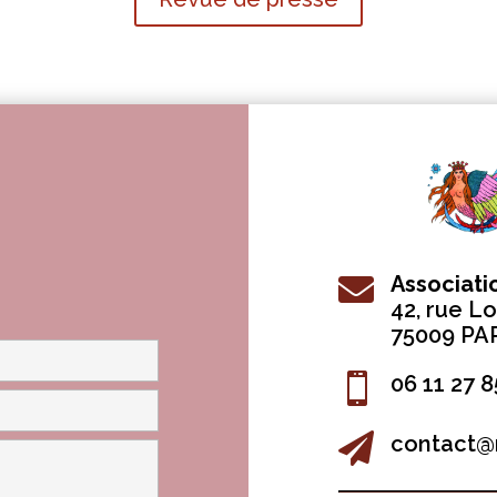
Associat

42, r
ue Lo
75009 PA

06 11 27 8

contact@