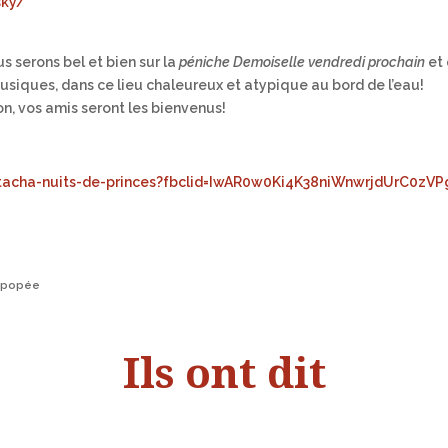
sky/
s serons bel et bien sur la
péniche Demoiselle
vendredi prochain
et 
siques, dans ce lieu chaleureux et atypique au bord de l’eau!
on, vos amis seront les bienvenus!
tacha-nuits-de-princes?fbclid=IwAR0w0Ki4K38niWnwrjdUrC0zV
’épopée
Ils ont dit