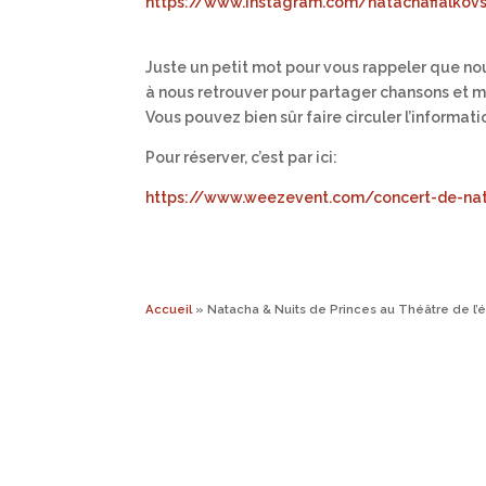
https://www.instagram.com/natachafialkov
Juste un petit mot pour vous rappeler que nou
à nous retrouver pour partager chansons et mu
Vous pouvez bien sûr faire circuler l’informati
Pour réserver, c’est par ici:
https://www.weezevent.com/concert-de-na
Accueil
»
Natacha & Nuits de Princes au Théâtre de l