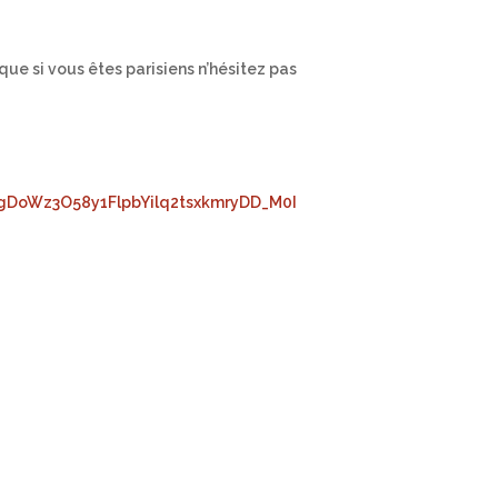
que si vous êtes parisiens n’hésitez pas
PgDoWz3O58y1FlpbYilq2tsxkmryDD_M0I