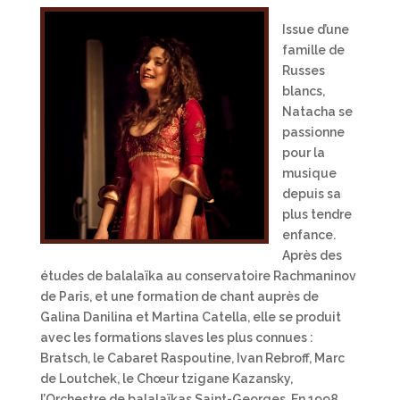
Issue d’une
famille de
Russes
blancs,
Natacha se
passionne
pour la
musique
depuis sa
plus tendre
enfance.
Après des
études de balalaïka au conservatoire Rachmaninov
de Paris, et une formation de chant auprès de
Galina Danilina et Martina Catella, elle se produit
avec les formations slaves les plus connues :
Bratsch, le Cabaret Raspoutine, Ivan Rebroff, Marc
de Loutchek, le Chœur tzigane Kazansky,
l’Orchestre de balalaïkas Saint-Georges. En 1998,