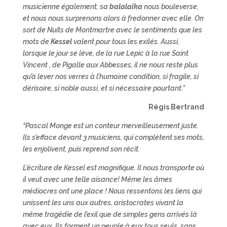
musicienne également, sa
balalaïka
nous bouleverse,
et nous nous surprenons alors à fredonner avec elle. On
sort de Nuits de Montmartre avec le sentiments que les
mots de
Kessel
valent pour tous les exilés. Aussi,
lorsque le jour se lève, de la rue Lepic à la rue Saint
Vincent , de Pigalle aux Abbesses, il ne nous reste plus
qu’à lever nos verres à l’humaine condition, si fragile, si
dérisoire, si noble aussi, et si nécessaire pourtant.”
Régis Bertrand
“Pascal Monge est un conteur merveilleusement juste.
Ils s’efface devant 3 musiciens, qui complètent ses mots,
les enjolivent, puis reprend son récit.
L’écriture de Kessel est magnifique. Il nous transporte où
il veut avec une telle aisance! Même les âmes
médiocres ont une place ! Nous ressentons les liens qui
unissent les uns aux autres, aristocrates vivant la
même tragédie de l’exil que de simples gens arrivés là
avec eux. Ils forment un peuple à eux tous seuls, sans