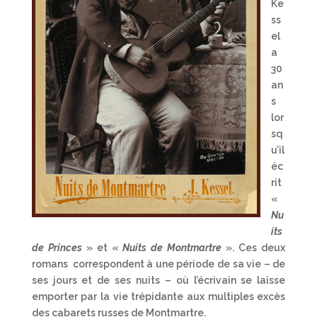
Ke
ss
el
a
30
an
s
lor
sq
u’il
éc
rit
«
Nu
its
de Princes
» et «
Nuits de Montmartre
». Ces deux
romans correspondent à une période de sa vie – de
ses jours et de ses nuits – où l’écrivain se laisse
emporter par la vie trépidante aux multiples excès
des cabarets russes de Montmartre.