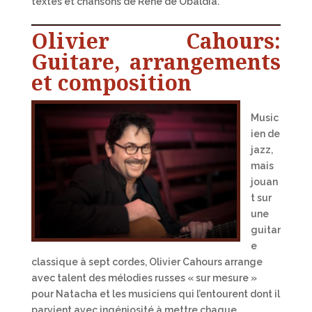
textes et chansons de René de Obaldia.
Olivier Cahours:
Guitare, arrangements
et composition
Music
ien de
jazz,
mais
jouan
t sur
une
guitar
e
classique à sept cordes, Olivier Cahours arrange
avec talent des mélodies russes « sur mesure »
pour Natacha et les musiciens qui l’entourent dont il
parvient avec ingéniosité à mettre chaque