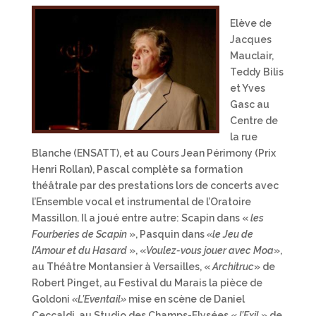
Elève de
Jacques
Mauclair,
Teddy Bilis
et Yves
Gasc au
Centre de
la rue
Blanche (ENSATT), et au Cours Jean Périmony (Prix
Henri Rollan), Pascal complète sa formation
théâtrale par des prestations lors de concerts avec
l’Ensemble vocal et instrumental de l’Oratoire
Massillon. Il a joué entre autre: Scapin dans «
les
Fourberies de Scapin
», Pasquin dans
«le Jeu de
l’Amour et du Hasard
», «
Voulez-vous jouer avec Moa
»,
au Théâtre Montansier à Versailles, «
Architruc
» de
Robert Pinget, au Festival du Marais la pièce de
Goldoni
«L’Eventail»
mise en scène de Daniel
Ceccaldi, au Studio des Champs-Elysées «
l’Exil
» de