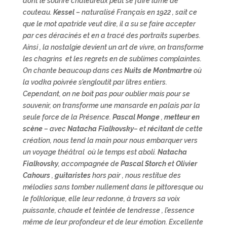
dont le sourire chaleureux peut se faire lame de
couteau.
Kessel
– naturalisé Français en 1922 , sait ce
que le mot apatride veut dire, il a su se faire accepter
par ces déracinés et en a tracé des portraits superbes.
Ainsi , la nostalgie devient un art de vivre, on transforme
les chagrins et les regrets en de sublimes complaintes.
On chante beaucoup dans ces
Nuits de Montmartre
où
la vodka poivrée s’engloutit par litres entiers.
Cependant, on ne boit pas pour oublier mais pour se
souvenir, on transforme une mansarde en palais par la
seule force de la Présence.
Pascal Monge
,
metteur en
scène
– avec
Natacha Fialkovsky
– et
récitant
de cette
création, nous tend la main pour nous embarquer vers
un voyage théâtral où le temps est aboli.
Natacha
Fialkovsky
, accompagnée de
Pascal Storch
et
Olivier
Cahours
,
guitaristes
hors pair , nous restitue des
mélodies sans tomber nullement dans le pittoresque ou
le folklorique, elle leur redonne, à travers sa voix
puissante, chaude et teintée de tendresse , l’essence
même de leur profondeur et de leur émotion. Excellente