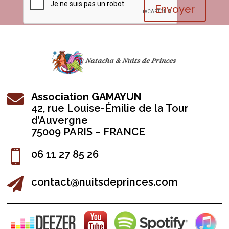
Envoyer
Association GAMAYUN

42, r
ue Louise-Émilie de la Tour
d’Auvergne
75009 PARIS – FRANCE

06 11 27 85 26

contact@nuitsdeprinces.com