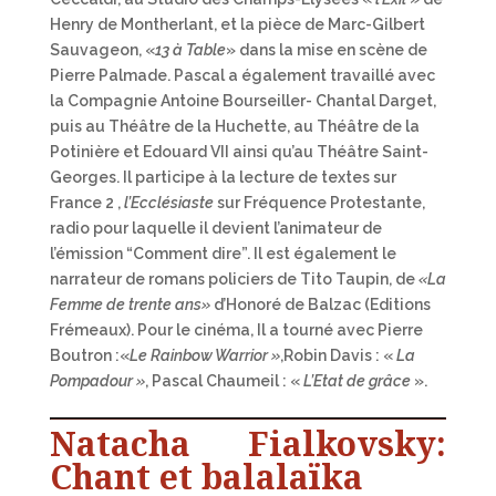
Henry de Montherlant, et la pièce de Marc-Gilbert
Sauvageon, «
13 à Table
» dans la mise en scène de
Pierre Palmade. Pascal a également travaillé avec
la Compagnie Antoine Bourseiller- Chantal Darget,
puis au Théâtre de la Huchette, au Théâtre de la
Potinière et Edouard VII ainsi qu’au Théâtre Saint-
Georges. Il participe à la lecture de textes sur
France 2 ,
l’Ecclésiaste
sur Fréquence Protestante,
radio pour laquelle il devient l’animateur de
l’émission “Comment dire”. Il est également le
narrateur de romans policiers de Tito Taupin, de
«La
Femme de trente ans»
d’Honoré de Balzac (Editions
Frémeaux). Pour le cinéma, Il a tourné avec Pierre
Boutron :«
Le Rainbow Warrior »
,Robin Davis : «
La
Pompadour »
, Pascal Chaumeil : «
L’Etat de grâce
».
Natacha Fialkovsky:
Chant et balalaïka