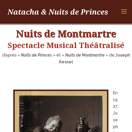
Nuits de Montmartre
Spectacle Musical Théâtralisé
d’après «
Nuits de Princes
» et «
Nuits de Montmartre
» de
Joseph
Kessel
En
19
27,
Jo
se
ph