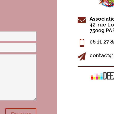
Associat

42, r
ue Lo
75009 PA

06 11 27 8

contact@