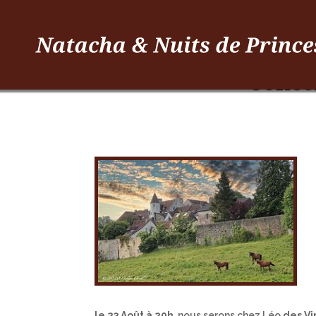
Conce
le 23 Août à 20h
, nous serons chez Léo
des Vi