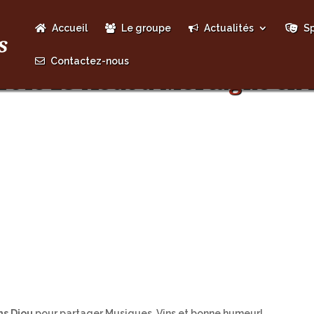
Accueil
Le groupe
Actualités
Sp
Contactez-nous
rt le 23 Août à Mortagne en 
ns Diou
pour partager Musiques, Vins et bonne humeur!