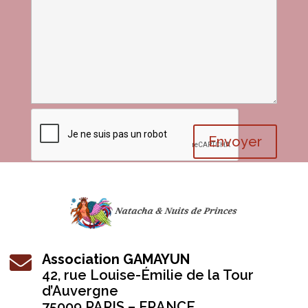
Envoyer
Association GAMAYUN

42, r
ue Louise-Émilie de la Tour
d’Auvergne
75009 PARIS – FRANCE