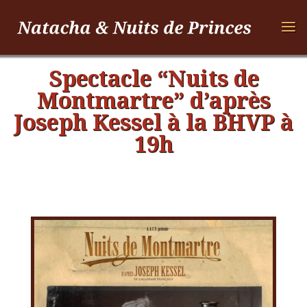
Spectacle “Nuits de
Montmartre” d’après
Joseph Kessel à la BHVP à
19h